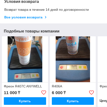
Условия возврата
Возврат товара в течение 14 дней по договоренности
Все условия возврата
Подобные товары компании
Фреон R407C ANYWELL
R406A
Фрео
11 000
6 000
₸
₸
Цен
Купить
Купить