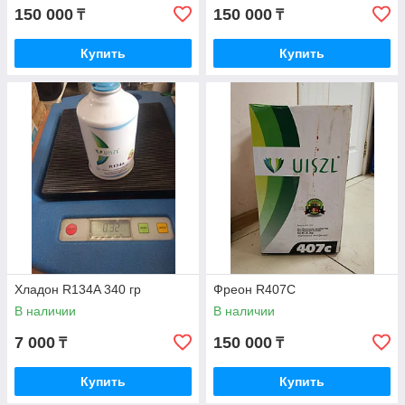
150 000
150 000
₸
₸
Купить
Купить
Жидком
состоянии
Его используют для работы холодильников и систем
кондиционирования. Также хладон смешивают с различными
средствами для тушения пожаров и т.п.
Хладон R134A 340 гр
Фреон R407C
Что делать в случае утечки
В наличии
В наличии
7 000
150 000
₸
₸
Купить
Купить