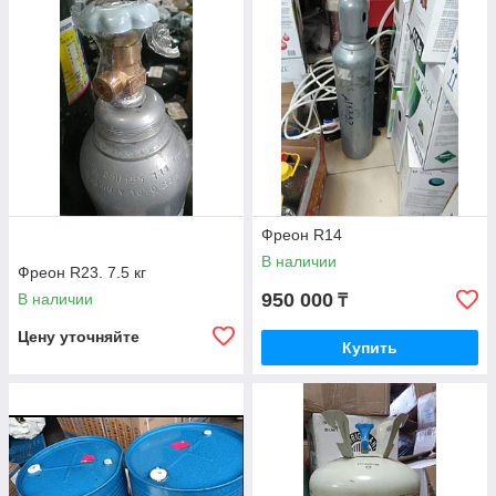
было невозможно. Поэтому продукты в основном
хранили в подвальных помещениях или других
местах, где была постоянная низкая температура.
Несколько слов о нас
Фреон R14
Что мы можем предложить
В наличии
Фреон R23. 7.5 кг
950 000
В наличии
₸
Цену уточняйте
Купить
Хладон R14