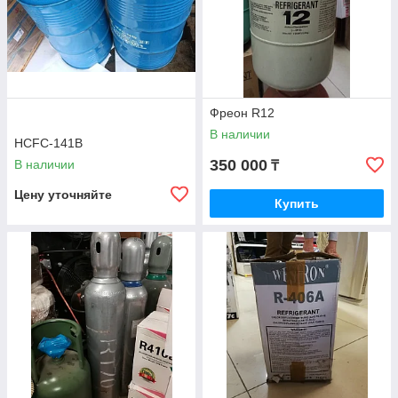
Высококачественный фреон для холодильного
оборудования
Фреон R12
В наличии
HCFC-141B
350 000
В наличии
₸
Цену уточняйте
Купить
Баллон для сбора фреона
Имеет объем 12.5 литров
Сотрудничать с нами