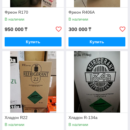
Фреон в холодильнике
Фреон R170
Фреон R406A
В наличии
В наличии
Теперь же холодильные камеры позволяют хранить в
большом температурном диапазоне не только продукты
950 000
300 000
₸
₸
питания, но и лекарства. А системы кондиционирования
создают оптимальный микроклимат в помещении даже в
Купить
Купить
самые жаркие дни летнего сезона. Благодаря современным
технологиям холодильное оборудование на основе фреона
доступно каждому человеку.
Фреон используется в:
Газообразном
состоянии
Хладон R22
Хладон R-134а
В наличии
В наличии