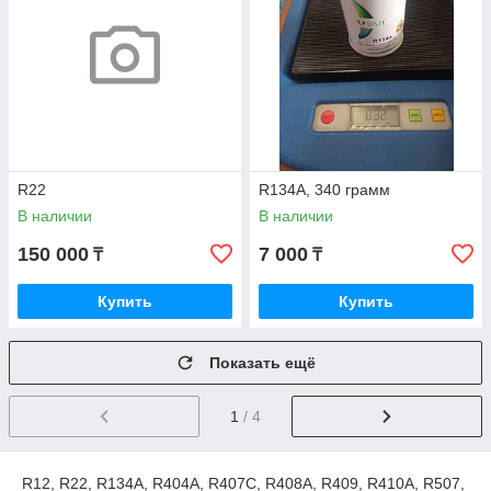
R22
R134A, 340 грамм
В наличии
В наличии
150 000
7 000
₸
₸
Купить
Купить
Показать ещё
1
/ 4
R12, R22, R134A, R404A, R407C, R408A, R409, R410A, R507,