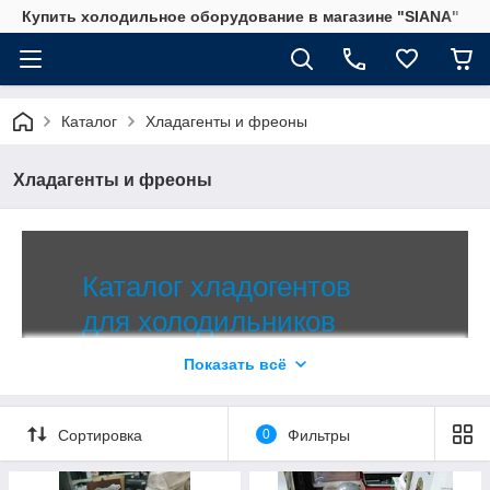
Купить холодильное оборудование в магазине "SIANA"
Каталог
Хладагенты и фреоны
Хладагенты и фреоны
Каталог хладогентов
для холодильников
Показать всё
Без фреона не может работать ни одна система
охлаждения. Только этот газ способен снизить
температуру воздуха. Польза от использования
Сортировка
0
Фильтры
фреона велика. В прошлом, изменение
температуры хранения продуктов в холодильнике