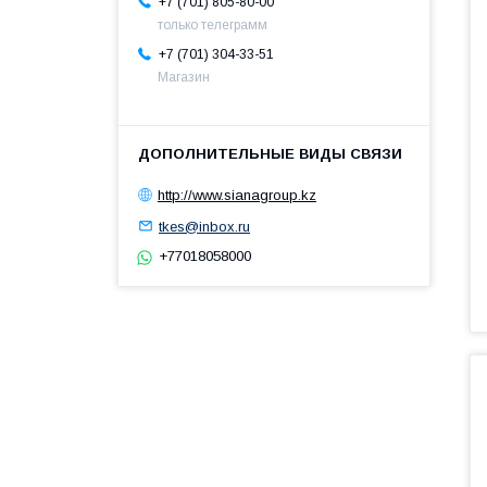
+7 (701) 805-80-00
только телеграмм
+7 (701) 304-33-51
Магазин
http://www.sianagroup.kz
tkes@inbox.ru
+77018058000