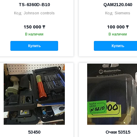
TS-6360D-B10
QAM2120.040
Johnson controls
Siemens
150 000 ₸
100 000 ₸
В наличии
В наличии
Купить
Купить
53450
Очки 53515