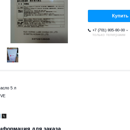
Купить
+7 (701) 805-80-00
только телеграмм
асло 5 л
PVE
нформация для заказа