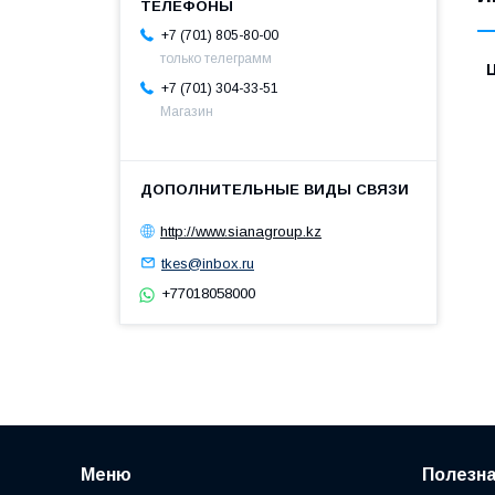
+7 (701) 805-80-00
только телеграмм
+7 (701) 304-33-51
Магазин
http://www.sianagroup.kz
tkes@inbox.ru
+77018058000
Меню
Полезн