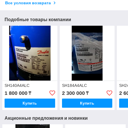
Все условия возврата
Подобные товары компании
SH140A4ALC
SH184A4ALC
SH2
1 800 000
2 300 000
2 6
₸
₸
Купить
Купить
Акционные предложения и новинки