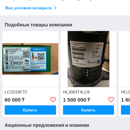
Все условия возврата
Подобные товары компании
LC1D18F7C
HLJ083T4LC8
HCJ
60 000
1 500 000
1 6
₸
₸
Купить
Купить
Акционные предложения и новинки