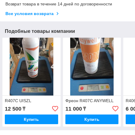
Возврат товара в течение 14 дней по договоренности
Все условия возврата
Подобные товары компании
R407C UISZL
Фреон R407C ANYWELL
R40
12 500
11 000
6 0
₸
₸
Купить
Купить