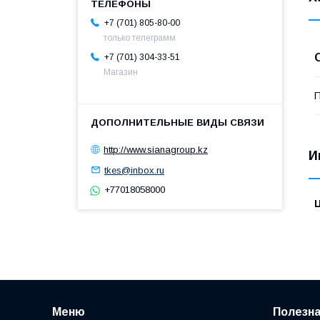
+7 (701) 805-80-00
только телеграмм
+7 (701) 304-33-51
Магазин
П
http://www.sianagroup.kz
И
tkes@inbox.ru
+77018058000
Меню
Полезн