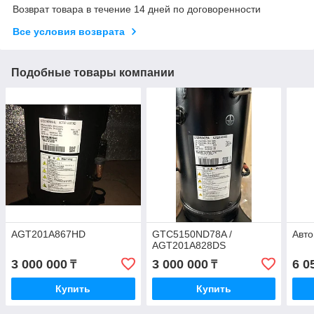
Возврат товара в течение 14 дней по договоренности
Все условия возврата
Подобные товары компании
AGT201A867HD
GTC5150ND78A /
Авто
AGT201A828DS
3 000 000
3 000 000
6 0
₸
₸
Купить
Купить