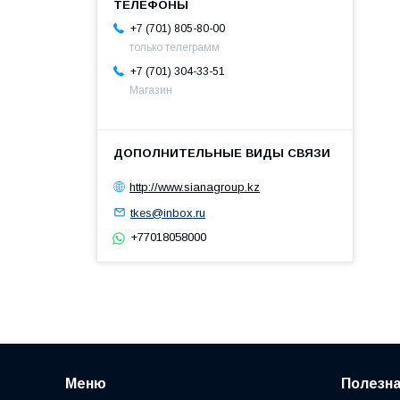
+7 (701) 805-80-00
только телеграмм
+7 (701) 304-33-51
Магазин
http://www.sianagroup.kz
tkes@inbox.ru
+77018058000
Меню
Полезн