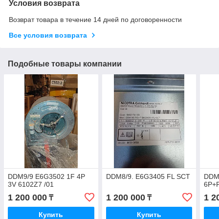
Условия возврата
Возврат товара в течение 14 дней по договоренности
Все условия возврата
Подобные товары компании
DDM9/9 E6G3502 1F 4P
DDM8/9. E6G3405 FL SCT
DDM
3V 6102Z7 /01
6P+
1 200 000
1 200 000
1 2
₸
₸
Купить
Купить