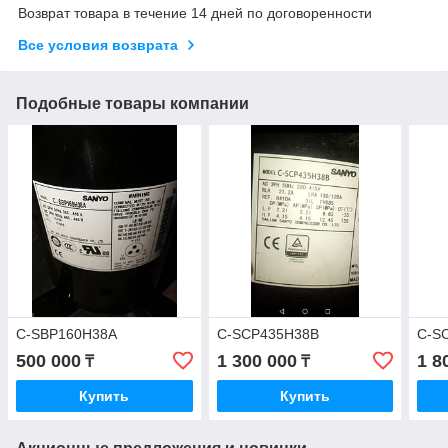
Возврат товара в течение 14 дней по договоренности
Все условия возврата
Подобные товары компании
C-SBP160H38A
C-SCP435H38B
C-S
500 000
1 300 000
1 8
₸
₸
Купить
Купить