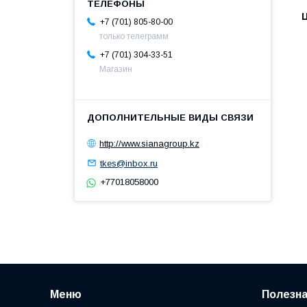
+7 (701) 805-80-00
только телеграмм
+7 (701) 304-33-51
Магазин
http://www.sianagroup.kz
tkes@inbox.ru
+77018058000
Меню
Полезн