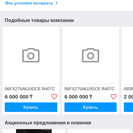
Все условия возврата
Подобные товары компании
06FX275A610GCE R407C
06FX275A610GCE R407C
06D
6 000 000
6 000 000
2 0
₸
₸
Купить
Купить
Акционные предложения и новинки