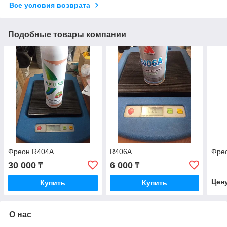
Все условия возврата
Подобные товары компании
Фреон R404A
R406A
Фрео
30 000
6 000
₸
₸
Цен
Купить
Купить
О нас