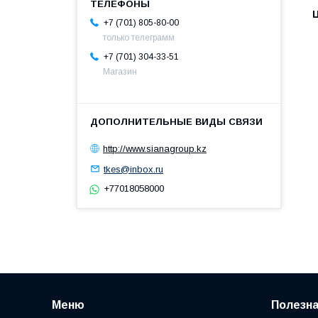
+7 (701) 805-80-00
только телеграмм
+7 (701) 304-33-51
Магазин
http://www.sianagroup.kz
tkes@inbox.ru
+77018058000
Меню
Полезн