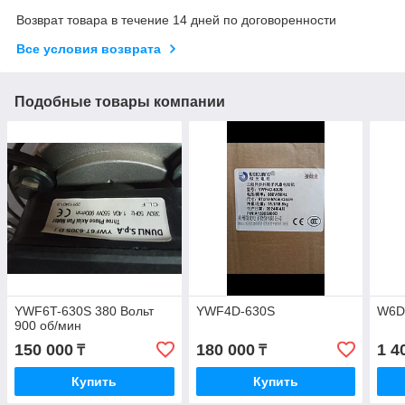
Возврат товара в течение 14 дней по договоренности
Все условия возврата
Подобные товары компании
YWF6T-630S 380 Вольт
YWF4D-630S
W6D
900 об/мин
150 000
180 000
1 4
₸
₸
Купить
Купить