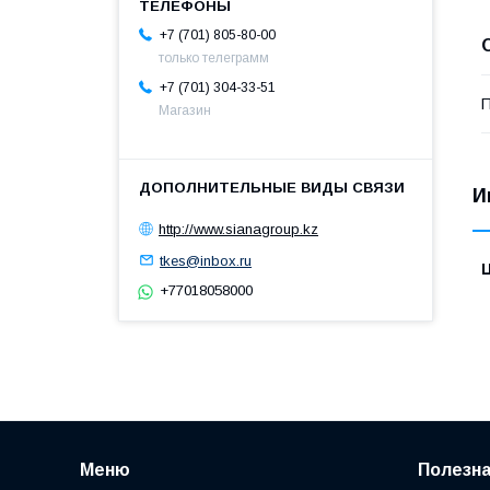
+7 (701) 805-80-00
только телеграмм
+7 (701) 304-33-51
П
Магазин
И
http://www.sianagroup.kz
tkes@inbox.ru
+77018058000
Меню
Полезн