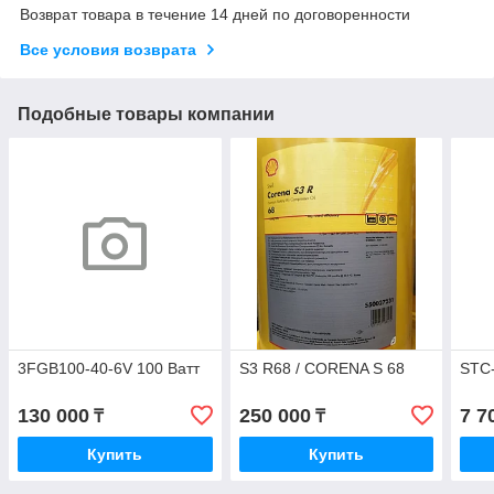
Возврат товара в течение 14 дней по договоренности
Все условия возврата
Подобные товары компании
3FGB100-40-6V 100 Ватт
S3 R68 / CORENA S 68
STC-
130 000
250 000
7 7
₸
₸
Купить
Купить