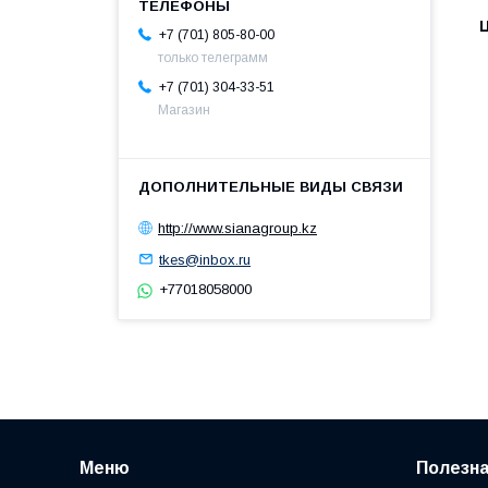
+7 (701) 805-80-00
только телеграмм
+7 (701) 304-33-51
Магазин
http://www.sianagroup.kz
tkes@inbox.ru
+77018058000
Меню
Полезн