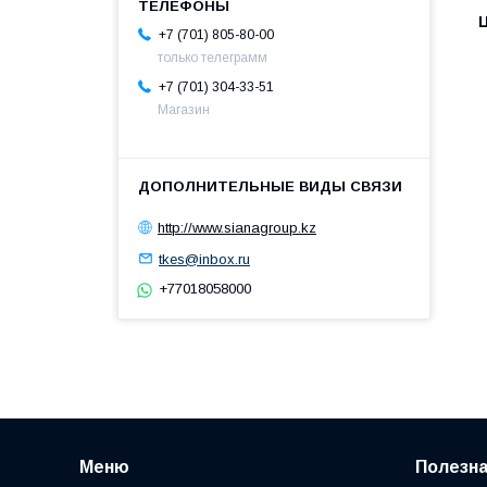
+7 (701) 805-80-00
только телеграмм
+7 (701) 304-33-51
Магазин
http://www.sianagroup.kz
tkes@inbox.ru
+77018058000
Меню
Полезн