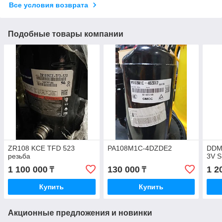
Все условия возврата
Подобные товары компании
ZR108 KCE TFD 523
PA108M1C-4DZDE2
DDM
резьба
3V 
1 100 000
130 000
1 2
₸
₸
Купить
Купить
Акционные предложения и новинки