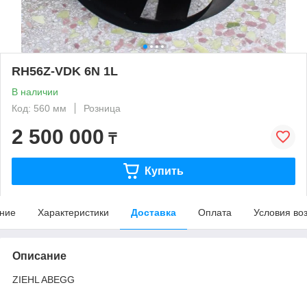
RH56Z-VDK 6N 1L
В наличии
Код: 560 мм
Розница
2 500 000
₸
Купить
ние
Характеристики
Доставка
Оплата
Условия во
Описание
ZIEHL ABEGG