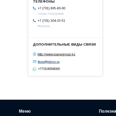
+7 (701) 805-80-00
только телеграмм
+7 (701) 304-33-51
Магазин
http://www.sianagroup.kz
tkes@inbox.ru
+77018058000
Меню
Полезн