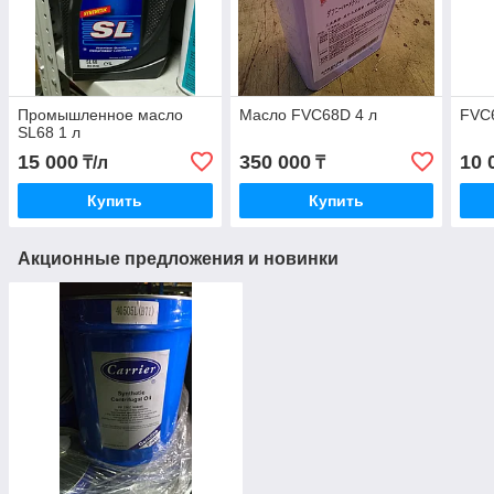
Промышленное масло
Масло FVC68D 4 л
FVC
SL68 1 л
15 000
350 000
10 
₸/л
₸
Купить
Купить
Акционные предложения и новинки