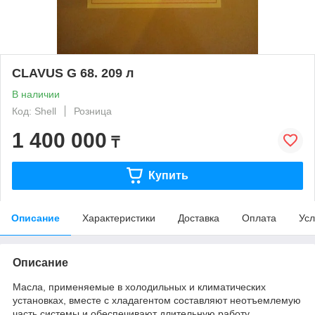
CLAVUS G 68. 209 л
В наличии
Код: Shell
Розница
1 400 000
₸
Купить
Описание
Характеристики
Доставка
Оплата
Усл
Описание
Масла, применяемые в холодильных и климатических
установках, вместе с хладагентом составляют неотъемлемую
часть системы и обеспечивают длительную работу