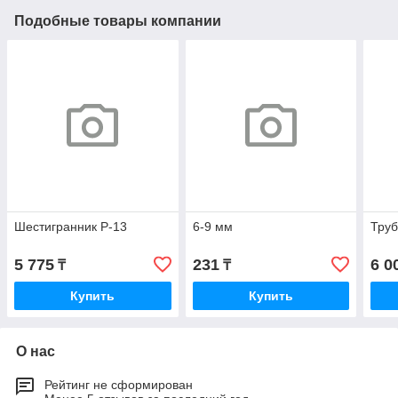
Подобные товары компании
Шестигранник P-13
6-9 мм
Труб
5 775
231
6 0
₸
₸
Купить
Купить
О нас
Рейтинг не сформирован