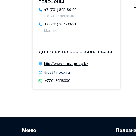
+7 (701) 805-80-00
только телеграмм
+7 (701) 304-33-51
Магазин
http://www.sianagroup.kz
tkes@inbox.ru
+77018058000
Меню
Полезн