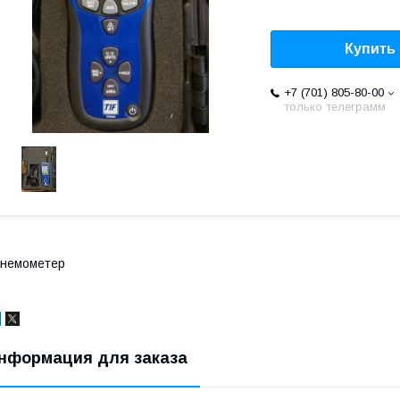
Купить
+7 (701) 805-80-00
только телеграмм
анемометер
нформация для заказа