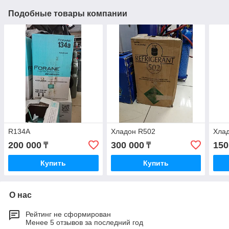
Подобные товары компании
R134A
Хладон R502
Хла
200 000
300 000
150
₸
₸
Купить
Купить
О нас
Рейтинг не сформирован
Менее 5 отзывов за последний год