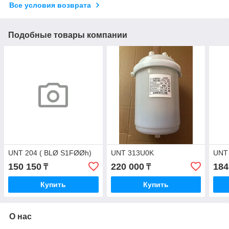
Все условия возврата
Подобные товары компании
UNT 204 ( BLØ S1FØØh)
UNT 313U0K
UNT
150 150
220 000
184
₸
₸
Купить
Купить
О нас