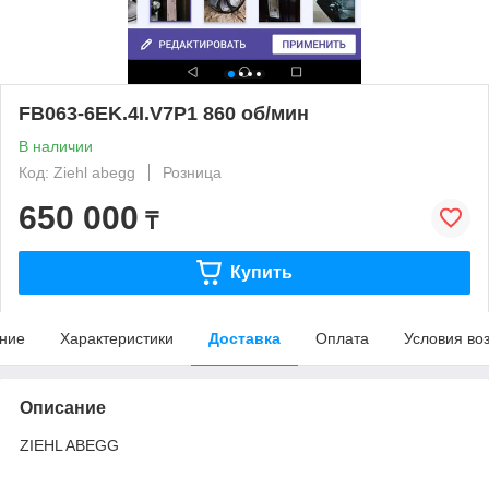
FB063-6EK.4I.V7P1 860 об/мин
В наличии
Код: Ziehl abegg
Розница
650 000
₸
Купить
ние
Характеристики
Доставка
Оплата
Условия во
Описание
ZIEHL ABEGG