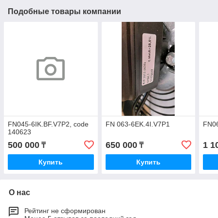
Подобные товары компании
FN045-6IK.BF.V7P2, code
FN 063-6EK.4I.V7P1
FN0
140623
500 000
650 000
1 1
₸
₸
Купить
Купить
О нас
Рейтинг не сформирован