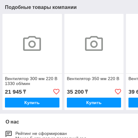
Подобные товары компании
Вентилятор 300 мм 220 В
Вентилятор 350 мм 220 В
Вент
1330 об/мин
21 945
35 200
39 
₸
₸
Купить
Купить
О нас
Рейтинг не сформирован