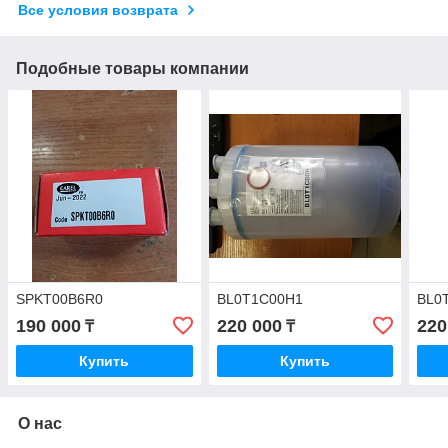
Все условия возврата
Подобные товары компании
SPKT00B6R0
BL0T1C00H1
BL0
190 000
220 000
220
₸
₸
Купить
Купить
О нас