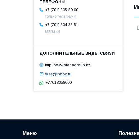
И
+7 (701) 805-80-00
только телеграмм
+7 (701) 304-33-51
Магазин
http://www.sianagroup.kz
tkes@inbox.ru
+77018058000
Меню
Полезн