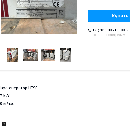
Купить
+7 (701) 805-80-00
только телеграмм
арогенератор LE90
7 kW
0 кг/час