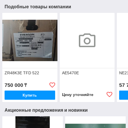
Подобные товары компании
ZR48K3E TFD 522
AE5470E
NE2
750 000
57 
₸
Цену уточняйте
Купить
Акционные предложения и новинки