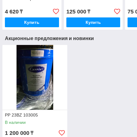
4 620
125 000
75 
₸
₸
Купить
Купить
Акционные предложения и новинки
PP 23BZ 103005
В наличии
1 200 000
₸