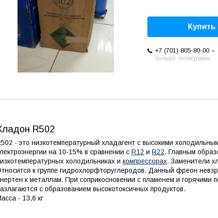
Купить
+7 (701) 805-80-00
только телеграмм
Хладон R502
502 - это низкотемпературный хладагент с высокими холодильны
лектроэнергии на 10-15% в сравнении с
R12
и
R22
. Главным образ
изкотемпературных холодильниках и
компрессорах
. Заменители х
тносится к группе гидрохлорфторуглеродов. Данный фреон невзр
нертен к металлам. При соприкосновении с пламенем и горячими 
азлагаются с образованием высокотоксичных продуктов.
асса - 13,6 кг