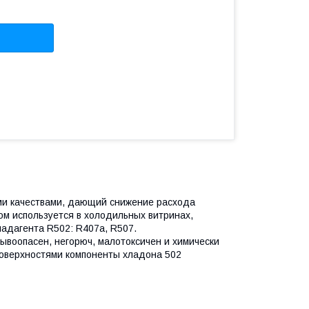
ми качествами, дающий снижение расхода
ом используется в холодильных витринах,
ладагента R502: R407a, R507.
ывоопасен, негорюч, малотоксичен и химически
поверхностями компоненты хладона 502