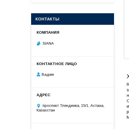
КОНТАКТЫ
SIANA
Вадим
R
э
н
О
проспект Тлендиева, 15/1, Астана,
и
Казахстан
р
М