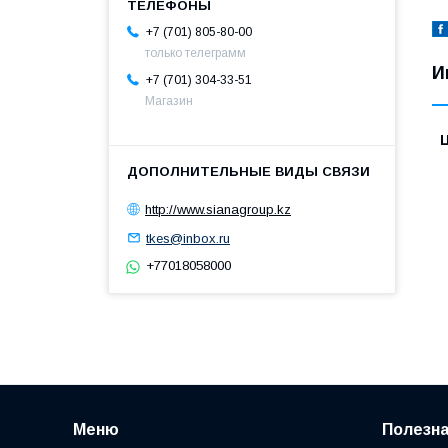
+7 (701) 805-80-00
только телеграмм
И
+7 (701) 304-33-51
Магазин
http://www.sianagroup.kz
tkes@inbox.ru
+77018058000
Меню
Полезн