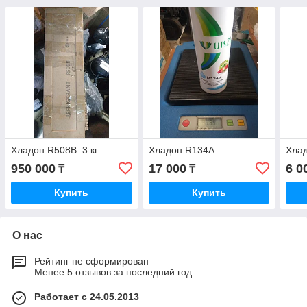
Хладон R508B. 3 кг
Хладон R134A
Хла
950 000
17 000
6 0
₸
₸
Купить
Купить
О нас
Рейтинг не сформирован
Менее 5 отзывов за последний год
Работает с 24.05.2013