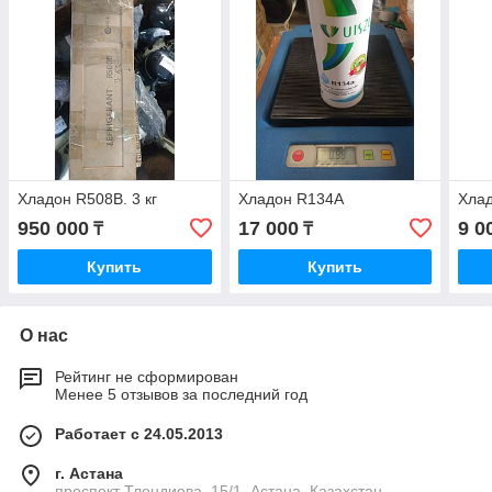
Хладон R508B. 3 кг
Хладон R134A
Хлад
950 000
17 000
9 0
₸
₸
Купить
Купить
О нас
Рейтинг не сформирован
Менее 5 отзывов за последний год
Работает с 24.05.2013
г. Астана
проспект Тлендиева, 15/1, Астана, Казахстан