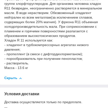
группе хлорфторуглеродов. Для организма человека хладон
R11 безвреден, неограниченно растворяется в минеральном
масле. В воде нерастворим. Обезвоженный хладагент
нейтрален ко всем металлам(за исключением сплавов,
содержащих более 20% магния). У фреона R11 объемная
холодопроизводительность мала. При соприкосновении с
пламенем и горячими поверхностями разлагается с
образованием высокотоксических продуктов.
Хладон R 11 используется как:
- хладагент в турбокомпрессорных агрегатах низкого
давления;
- пропеллент (в смеси с дифтордихлорметаном);
- порообразователь при получении пенопластов;
- растворитель.
Масса - 13.6 кг
Скрыть
Условия доставки
Доставка осуществляется только по предоплате.