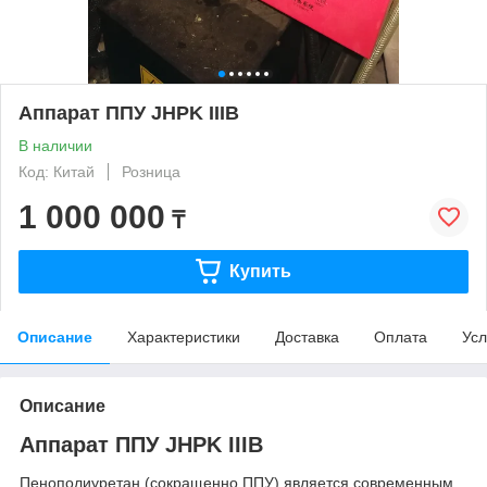
Аппарат ППУ JHPK IIIB
В наличии
Код: Китай
Розница
1 000 000
₸
Купить
Описание
Характеристики
Доставка
Оплата
Усл
Описание
Аппарат ППУ JHPK IIIB
Пенополиуретан (сокращенно ППУ) является современным