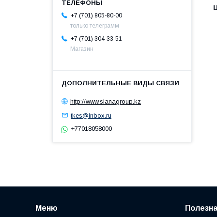
+7 (701) 805-80-00
только телеграмм
+7 (701) 304-33-51
Магазин
http://www.sianagroup.kz
tkes@inbox.ru
+77018058000
Меню
Полезн