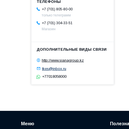
+7 (701) 805-80-00
только телеграмм
+7 (701) 304-33-51
Магазин
http://www.sianagroup.kz
tkes@inbox.ru
+77018058000
Меню
Полезн