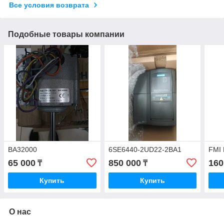
Все условия возврата
Подобные товары компании
BA32000
6SE6440-2UD22-2BA1
FMI 
65 000
850 000
160
₸
₸
Купить
Купить
О нас