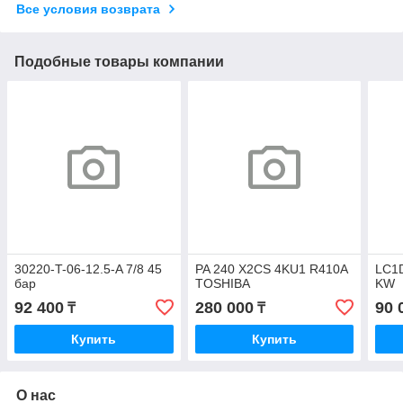
Все условия возврата
Подобные товары компании
30220-T-06-12.5-A 7/8 45
PA 240 X2CS 4KU1 R410A
LC1
бар
TOSHIBA
KW
92 400
280 000
90 
₸
₸
Купить
Купить
О нас