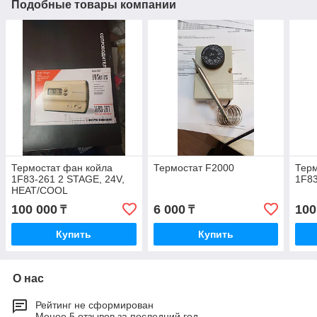
Подобные товары компании
Термостат фан койла
Термостат F2000
Терм
1F83-261 2 STAGE, 24V,
1F8
HEAT/COOL
100 000
6 000
100
₸
₸
Купить
Купить
О нас
Рейтинг не сформирован
Менее 5 отзывов за последний год