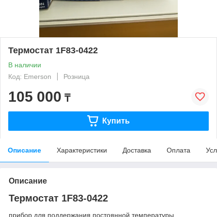
Термостат 1F83-0422
В наличии
Код: Emerson
Розница
105 000
₸
Купить
Описание
Характеристики
Доставка
Оплата
Усл
Описание
Термостат 1F83-0422
прибор для поддержания постоянной температуры.