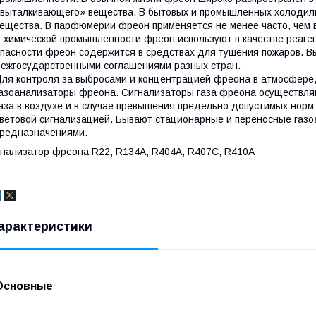
выталкивающего» вещества. В бытовых и промышленных холодиль
ещества. В парфюмерии фреон применяется не менее часто, чем
 химической промышленности фреон используют в качестве реаге
пасности фреон содержится в средствах для тушения пожаров. 
ежгосударственными соглашениями разных стран.
ля контроля за выбросами и концентрацией фреона в атмосфере,
азоанализаторы фреона. Сигнализаторы газа фреона осуществля
аза в воздухе и в случае превышения предельно допустимых норм
ветовой сигнализацией. Бывают стационарные и переносные газ
редназначениями.
нализатор фреона R22, R134A, R404A, R407C, R410A
арактеристики
Основные