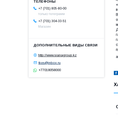
«
+7 (701) 805-80-00
в
только телеграмм
В
о
+7 (701) 304-33-51
м
Магазин
Д
г
г
с
п
http://www.sianagroup.kz
а
tkes@inbox.ru
+77018058000
Х