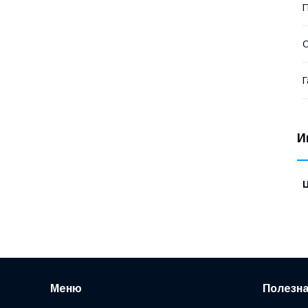
П
С
Г
И
Меню
Полезн