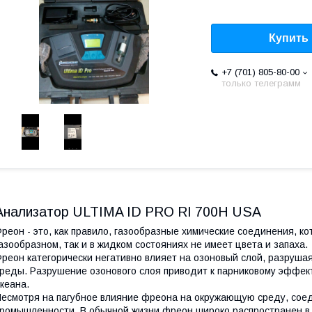
Купить
+7 (701) 805-80-00
только телеграмм
Анализатор ULTIMA ID PRO RI 700H USA
реон - это, как правило, газообразные химические соединения, ко
азообразном, так и в жидком состояниях не имеет цвета и запаха.
реон категорически негативно влияет на озоновый слой, разруш
реды. Разрушение озонового слоя приводит к парниковому эффект
кеана.
есмотря на пагубное влияние фреона на окружающую среду, соед
ромышленности. В обычной жизни фреон широко распространен в 