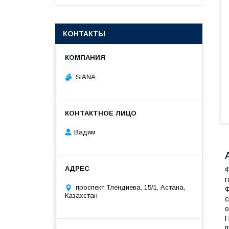
КОНТАКТЫ
SIANA
Вадим
Ф
г
проспект Тлендиева, 15/1, Астана,
Ф
Казахстан
с
о
Н
п