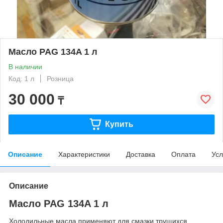
Масло PAG 134A 1 л
В наличии
Код: 1 л
Розница
30 000
₸
Купить
Описание
Характеристики
Доставка
Оплата
Усл
Описание
Масло PAG 134A 1 л
Холодильные масла применяют для смазки трущихся