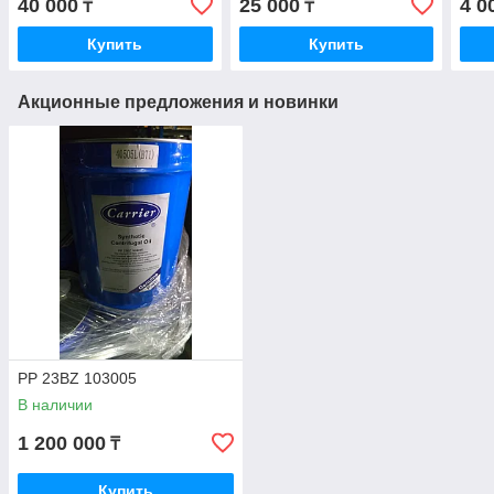
40 000
25 000
4 0
₸
₸
Купить
Купить
Акционные предложения и новинки
PP 23BZ 103005
В наличии
1 200 000
₸
Купить