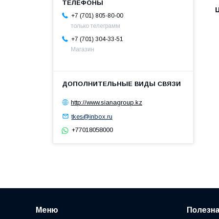
+7 (701) 805-80-00
только телеграмм
+7 (701) 304-33-51
Магазин
http://www.sianagroup.kz
tkes@inbox.ru
+77018058000
Меню
Полезн