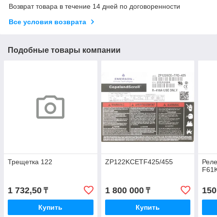
Возврат товара в течение 14 дней по договоренности
Все условия возврата
Подобные товары компании
Трещетка 122
ZP122KCETF425/455
Реле
F61
1 732,50
1 800 000
150
₸
₸
Купить
Купить