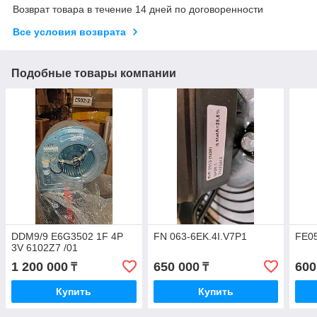
Возврат товара в течение 14 дней по договоренности
Все условия возврата
Подобные товары компании
DDM9/9 E6G3502 1F 4P
FN 063-6EK.4I.V7P1
FE05
3V 6102Z7 /01
1 200 000
650 000
600
₸
₸
Купить
Купить